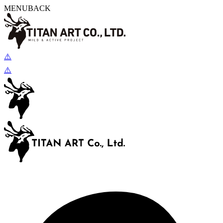
MENU
BACK