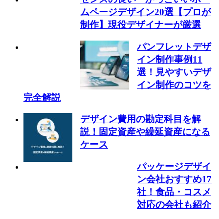
ムページデザイン20選【プロが
制作】現役デザイナーが厳選
パンフレットデザ
イン制作事例11
選！見やすいデザ
イン制作のコツを
完全解説
デザイン費用の勘定科目を解
説！固定資産や繰延資産になる
ケース
パッケージデザイ
ン会社おすすめ17
社！食品・コスメ
対応の会社も紹介