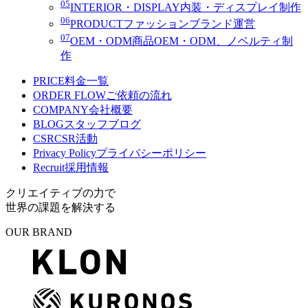
05
INTERIOR・DISPLAY
内装・ディスプレイ制作
06
PRODUCT
ファッションブランド運営
07
OEM・ODM
商品OEM・ODM、ノベルティ制
作
PRICE
料金一覧
ORDER FLOW
ご依頼の流れ
COMPANY
会社概要
BLOG
スタッフブログ
CSR
CSR活動
Privacy Policy
プライバシーポリシー
Recruit
採用情報
クリエイティブの力で
世界の課題を解決する
OUR BRAND