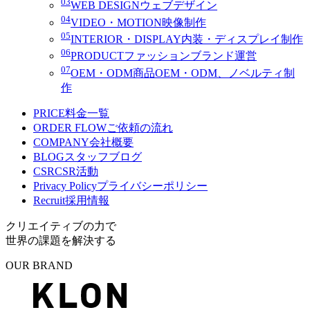
03
WEB DESIGN
ウェブデザイン
04
VIDEO・MOTION
映像制作
05
INTERIOR・DISPLAY
内装・ディスプレイ制作
06
PRODUCT
ファッションブランド運営
07
OEM・ODM
商品OEM・ODM、ノベルティ制
作
PRICE
料金一覧
ORDER FLOW
ご依頼の流れ
COMPANY
会社概要
BLOG
スタッフブログ
CSR
CSR活動
Privacy Policy
プライバシーポリシー
Recruit
採用情報
クリエイティブの力で
世界の課題を解決する
OUR BRAND