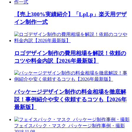
【売上300%実績紹介】「LpLp」楽天用デザ
イン制作一式
ロゴデザイン制作の費用相場を解説！依頼の
コツや料金内訳【2026年最新版】
パッケージデザイン制作の料金相場を徹底解
説！事例紹介や安く依頼するコツも【2026年
最新版】
フェイスパック・マスク_パッケージ制作事例・撮影
2018.11.08