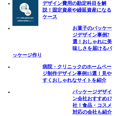
デザイン費用の勘定科目を解
説！固定資産や繰延資産になる
ケース
お菓子のパッケー
ジデザイン事例7
選！おしゃれに美
味しさを届けるパ
ッケージ作り
病院・クリニックのホームペー
ジ制作デザイン事例15選！見や
すくおしゃれなサイトを紹介
パッケージデザイ
ン会社おすすめ17
社！食品・コスメ
対応の会社も紹介