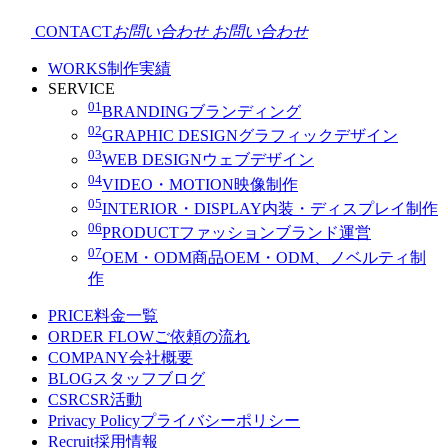
CONTACT
お問い合わせ
お問い合わせ
WORKS
制作実績
SERVICE
01
BRANDING
ブランディング
02
GRAPHIC DESIGN
グラフィックデザイン
03
WEB DESIGN
ウェブデザイン
04
VIDEO・MOTION
映像制作
05
INTERIOR・DISPLAY
内装・ディスプレイ制作
06
PRODUCT
ファッションブランド運営
07
OEM・ODM
商品OEM・ODM、ノベルティ制
作
PRICE
料金一覧
ORDER FLOW
ご依頼の流れ
COMPANY
会社概要
BLOG
スタッフブログ
CSR
CSR活動
Privacy Policy
プライバシーポリシー
Recruit
採用情報