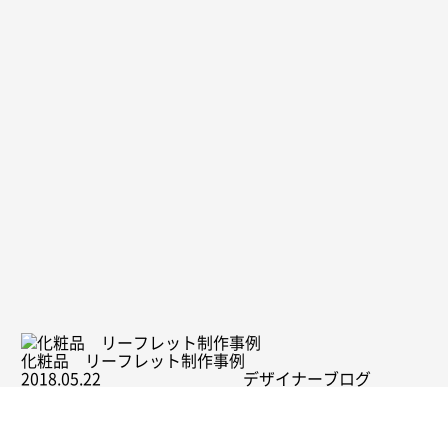
リクルートサイト制作事例_株式会社NITS
商
品
OEM・
ODM、
ノ
ベ
ブランディングデザインとは？自社ブランド事例ととも
ル
に解説！
テ
ィ
制
作
PRICE
【売上300%実績紹介】「LpLp」楽天用デザイン制作一
料
式
金
一
覧
ORDER
ロゴデザイン制作の費用相場を解説！依頼のコツや料金
FLOW
内訳【2026年最新版】
ご
依
頼
の
流
れ
パッケージデザイン制作の料金相場を徹底解説！事例紹
COMPANY
介や安く依頼するコツも【2026年最新版】
会
社
概
化粧品 リーフレット制作事例
要
2018.05.22
デザイナーブログ
BLOG
ス
タ
ッ
フ
お問い合わせはこちらから
ブ