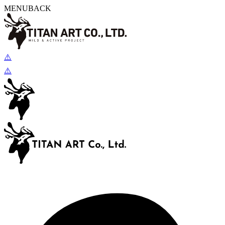
MENU
BACK