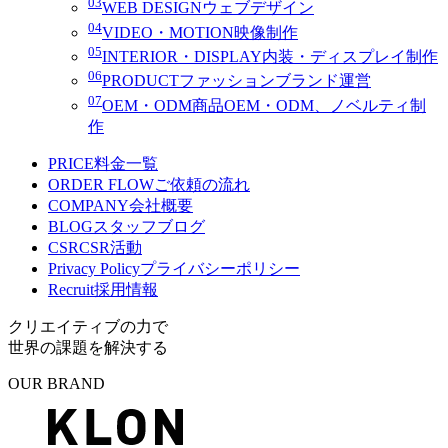
03
WEB DESIGN
ウェブデザイン
04
VIDEO・MOTION
映像制作
05
INTERIOR・DISPLAY
内装・ディスプレイ制作
06
PRODUCT
ファッションブランド運営
07
OEM・ODM
商品OEM・ODM、ノベルティ制
作
PRICE
料金一覧
ORDER FLOW
ご依頼の流れ
COMPANY
会社概要
BLOG
スタッフブログ
CSR
CSR活動
Privacy Policy
プライバシーポリシー
Recruit
採用情報
クリエイティブの力で
世界の課題を解決する
OUR BRAND