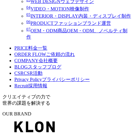
WEB DESIGN
ウェブデザイン
04
VIDEO・MOTION
映像制作
05
INTERIOR・DISPLAY
内装・ディスプレイ制作
06
PRODUCT
ファッションブランド運営
07
OEM・ODM
商品OEM・ODM、ノベルティ制
作
PRICE
料金一覧
ORDER FLOW
ご依頼の流れ
COMPANY
会社概要
BLOG
スタッフブログ
CSR
CSR活動
Privacy Policy
プライバシーポリシー
Recruit
採用情報
クリエイティブの力で
世界の課題を解決する
OUR BRAND