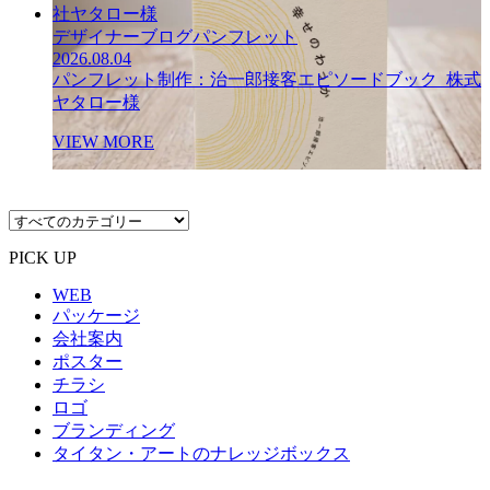
デザイナーブログ
パンフレット
2026.08.04
パンフレット制作：治一郎接客エピソードブック_株式
ヤタロー様
VIEW MORE
PICK UP
WEB
パッケージ
会社案内
ポスター
チラシ
ロゴ
ブランディング
タイタン・アートのナレッジボックス