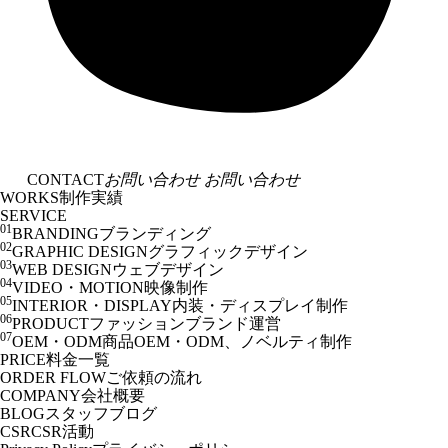
CONTACT
お問い合わせ
お問い合わせ
WORKS
制作実績
SERVICE
01
BRANDING
ブランディング
02
GRAPHIC DESIGN
グラフィックデザイン
03
WEB DESIGN
ウェブデザイン
04
VIDEO・MOTION
映像制作
05
INTERIOR・DISPLAY
内装・ディスプレイ制作
06
PRODUCT
ファッションブランド運営
07
OEM・ODM
商品OEM・ODM、ノベルティ制作
PRICE
料金一覧
ORDER FLOW
ご依頼の流れ
COMPANY
会社概要
BLOG
スタッフブログ
CSR
CSR活動