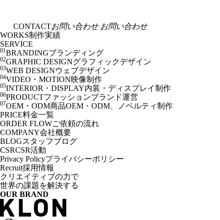
CONTACT
お問い合わせ
お問い合わせ
WORKS
制作実績
SERVICE
01
BRANDING
ブランディング
02
GRAPHIC DESIGN
グラフィックデザイン
03
WEB DESIGN
ウェブデザイン
04
VIDEO・MOTION
映像制作
05
INTERIOR・DISPLAY
内装・ディスプレイ制作
06
PRODUCT
ファッションブランド運営
07
OEM・ODM
商品OEM・ODM、ノベルティ制作
PRICE
料金一覧
ORDER FLOW
ご依頼の流れ
COMPANY
会社概要
BLOG
スタッフブログ
CSR
CSR活動
Privacy Policy
プライバシーポリシー
Recruit
採用情報
クリエイティブの力で
世界の課題を解決する
OUR BRAND