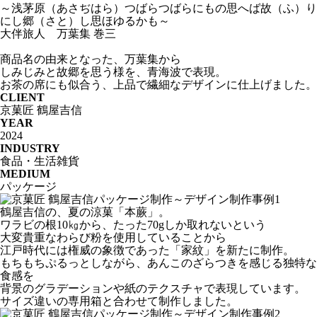
～浅茅原（あさぢはら）つばらつばらにもの思へば故（ふ）り
にし郷（さと）し思ほゆるかも～
大伴旅人 万葉集 巻三
商品名の由来となった、万葉集から
しみじみと故郷を思う様を、青海波で表現。
お茶の席にも似合う、上品で繊細なデザインに仕上げました。
CLIENT
京菓匠 鶴屋吉信
YEAR
2024
INDUSTRY
食品・生活雑貨
MEDIUM
パッケージ
鶴屋吉信の、夏の涼菓「本蕨」。
ワラビの根10㎏から、たった70gしか取れないという
大変貴重なわらび粉を使用していることから
江戸時代には権威の象徴であった「家紋」を新たに制作。
もちもちぷるっとしながら、あんこのざらつきを感じる独特な
食感を
背景のグラデーションや紙のテクスチャで表現しています。
サイズ違いの専用箱と合わせて制作しました。