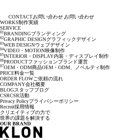
CONTACT
お問い合わせ
お問い合わせ
WORKS
制作実績
SERVICE
01
BRANDING
ブランディング
02
GRAPHIC DESIGN
グラフィックデザイン
03
WEB DESIGN
ウェブデザイン
04
VIDEO・MOTION
映像制作
05
INTERIOR・DISPLAY
内装・ディスプレイ制作
06
PRODUCT
ファッションブランド運営
07
OEM・ODM
商品OEM・ODM、ノベルティ制作
PRICE
料金一覧
ORDER FLOW
ご依頼の流れ
COMPANY
会社概要
BLOG
スタッフブログ
CSR
CSR活動
Privacy Policy
プライバシーポリシー
Recruit
採用情報
クリエイティブの力で
世界の課題を解決する
OUR BRAND