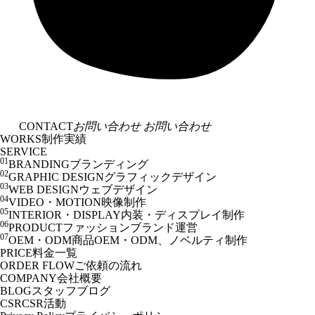
CONTACT
お問い合わせ
お問い合わせ
WORKS
制作実績
SERVICE
01
BRANDING
ブランディング
02
GRAPHIC DESIGN
グラフィックデザイン
03
WEB DESIGN
ウェブデザイン
04
VIDEO・MOTION
映像制作
05
INTERIOR・DISPLAY
内装・ディスプレイ制作
06
PRODUCT
ファッションブランド運営
07
OEM・ODM
商品OEM・ODM、ノベルティ制作
PRICE
料金一覧
ORDER FLOW
ご依頼の流れ
COMPANY
会社概要
BLOG
スタッフブログ
CSR
CSR活動